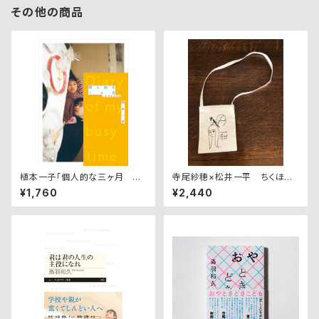
その他の商品
植本一子「個人的な三ヶ月 に
寺尾紗穂×松井一平 ちくほう
ぎやかな季節」※特典付
のおきばトートバッグ
¥1,760
¥2,440