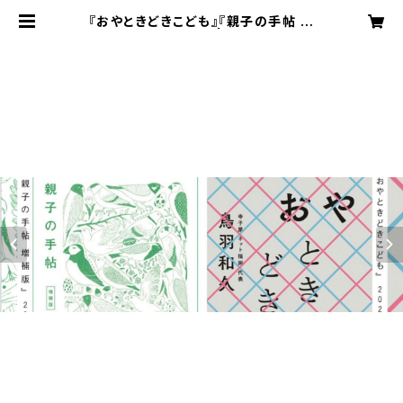
『おやときどきこども』『親子の手帖 増
補版』２冊セット | とらきつね