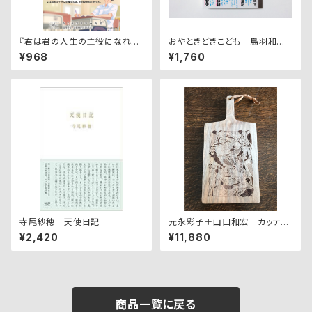
『君は君の人生の主役になれ』
おやときどきこども 鳥羽和久
鳥羽和久著
著
¥968
¥1,760
寺尾紗穂 天使日記
元永彩子＋山口和宏 カッティ
ングボート くるみ "ma petite
¥2,420
¥11,880
caille"
商品一覧に戻る